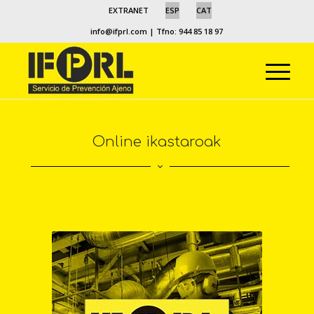
EXTRANET
ESP
CAT
info@ifprl.com
| Tfno: 944 85 18 97
Online ikastaroak