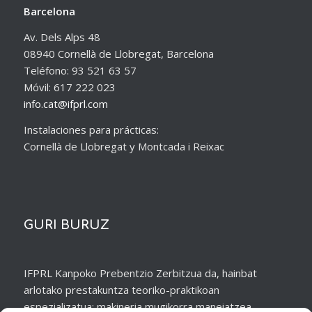
Barcelona
Av. Dels Alps 48
08940 Cornellà de Llobregat, Barcelona
Teléfono: 93 521 63 57
Móvil: 617 222 023
info.cat@ifprl.com
Instalaciones para prácticas:
Cornellà de Llobregat y Montcada i Reixac
GURI BURUZ
IFPRL Kanpoko Prebentzio Zerbitzua da, hainbat
arlotako prestakuntza teoriko-praktikoan
espezializatua; makineria mugikorra maneiatzea,