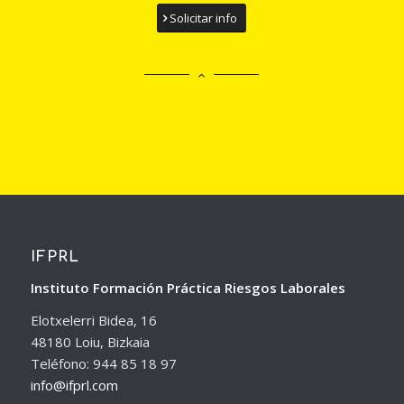
Solicitar info
IFPRL
Instituto Formación Práctica Riesgos Laborales
Elotxelerri Bidea, 16
48180 Loiu, Bizkaia
Teléfono: 944 85 18 97
info@ifprl.com