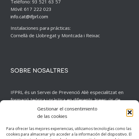
Teléfono: 93 521 63 57
Móvil: 617 222 023
info.cat@ifprl.com
Instalaciones para prácticas:
Cornellà de Llobregat y Montcada i Reixac
SOBRE NOSALTRES
IFPRL és un Servei de Prevenció Aliè especialitzat en
formació teòrica i pràctica en diferents àrees: ús de
maquinària mòbil, treballs en alçada i espais confinats,
Gestionar el consentimiento
treballs en presència d’electricitat, ús de maquinària de
de las cookies
construcció, etc.
Para ofrecer las mejores experiencias, utilizamos tecnologías como las
cookies para almacenar y/o acceder a la información del dispositivo. El