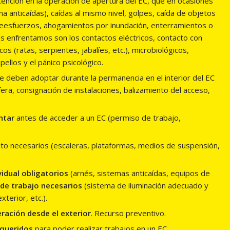
 atención en la operación de apertura del EC, que en ocasiones
a anticaídas), caídas al mismo nivel, golpes, caída de objetos
obreesfuerzos, ahogamientos por inundación, enterramientos o
os enfrentamos son los contactos eléctricos, contacto con
os (ratas, serpientes, jabalíes, etc.), microbiológicos,
pellos y el pánico psicológico.
 deben adoptar durante la permanencia en el interior del EC
fera, consignación de instalaciones, balizamiento del acceso,
ntar
antes de acceder a un EC (permiso de trabajo,
nto necesarios (escaleras, plataformas, medios de suspensión,
vidual obligatorios
(arnés, sistemas anticaídas, equipos de
 de trabajo necesarios
(sistema de iluminación adecuado y
terior, etc.).
eración desde el exterior
. Recurso preventivo.
equeridos
para poder realizar trabajos en un EC.