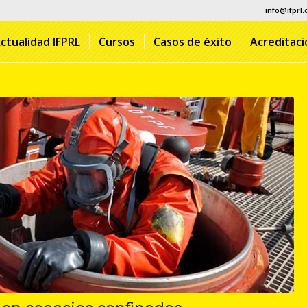
info@ifprl
ctualidad IFPRL
Cursos
Casos de éxito
Acreditac