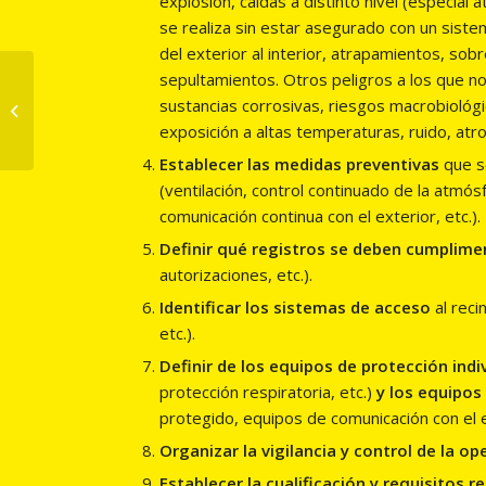
explosión, caídas a distinto nivel (especial
se realiza sin estar asegurado con un sistem
del exterior al interior, atrapamientos, s
Campus de
sepultamientos. Otros peligros a los que n
teleformación IFPRL
sustancias corrosivas, riesgos macrobiológic
como herramienta
exposición a altas temperaturas, ruido, atro
para la formación
Establecer las medidas preventivas
que se
interna
(ventilación, control continuado de la atmós
comunicación continua con el exterior, etc.).
Definir qué registros se deben cumplime
autorizaciones, etc.).
Identificar los sistemas de acceso
al reci
etc.).
Definir de los equipos de protección indi
protección respiratoria, etc.)
y los equipos
protegido, equipos de comunicación con el ex
Organizar la vigilancia y control de la op
Establecer la cualificación y requisitos r