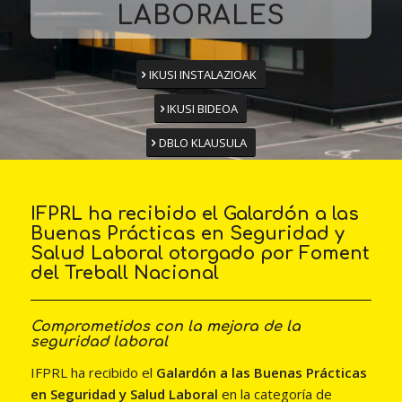
LABORALES
IKUSI INSTALAZIOAK
IKUSI BIDEOA
DBLO KLAUSULA
IFPRL ha recibido el Galardón a las
Buenas Prácticas en Seguridad y
Salud Laboral otorgado por Foment
del Treball Nacional
Comprometidos con la mejora de la
seguridad laboral
IFPRL ha recibido el
Galardón a las Buenas Prácticas
en Seguridad y Salud Laboral
en la categoría de