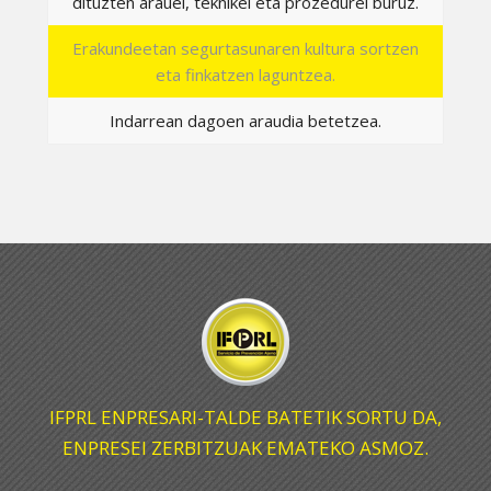
dituzten arauei, teknikei eta prozedurei buruz.
Erakundeetan segurtasunaren kultura sortzen
eta finkatzen laguntzea.
Indarrean dagoen araudia betetzea.
IFPRL ENPRESARI-TALDE BATETIK SORTU DA,
ENPRESEI ZERBITZUAK EMATEKO ASMOZ.