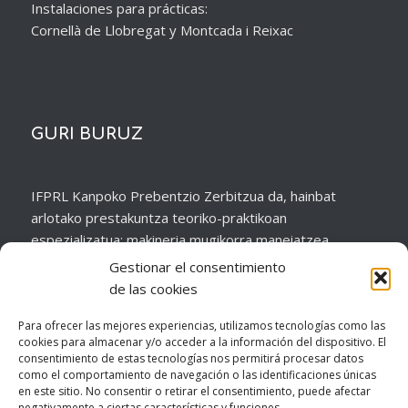
Instalaciones para prácticas:
Cornellà de Llobregat y Montcada i Reixac
GURI BURUZ
IFPRL Kanpoko Prebentzio Zerbitzua da, hainbat
arlotako prestakuntza teoriko-praktikoan
espezializatua; makineria mugikorra maneiatzea,
altuerako eta gune konfinatuetako lanak, elektrizitatea
Gestionar el consentimiento
dagoenean egin beharreko lanak, eraikuntzako makinen
de las cookies
erabilera, etab.
Para ofrecer las mejores experiencias, utilizamos tecnologías como las
cookies para almacenar y/o acceder a la información del dispositivo. El
consentimiento de estas tecnologías nos permitirá procesar datos
como el comportamiento de navegación o las identificaciones únicas
en este sitio. No consentir o retirar el consentimiento, puede afectar
negativamente a ciertas características y funciones.