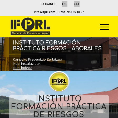
EXTRANET
ESP
CAT
info@ifprl.com
| Tfno: 944 85 18 97
INSTITUTO FORMACIÓN
PRÁCTICA RIESGOS LABORALES
Kanpoko Prebentzio Zerbitzua
Ikusi Instalazioak
Ikusi bideoa
INSTITUTO
FORMACIÓN PRÁCTICA
DE RIESGOS