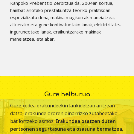
Kanpoko Prebentzio Zerbitzua da, 2004an sortua,
hainbat arlotako prestakuntza teoriko-praktikoan
espezializatu dena; makina mugikorrak maneiatzea,
altuerako eta gune konfinatuetako lanak, elektrizitate-
inguruneetako lanak, eraikuntzarako makinak
maneiatzea, eta abar.
Gure helburua
Gure xedea erakundeekin lankidetzan aritzean
datza, erakunde ororen oinarrizko zutabeetako
bat lortzeko asmoz:
Erakundea osatzen duten
pertsonen segurtasuna eta osasuna bermatzea.